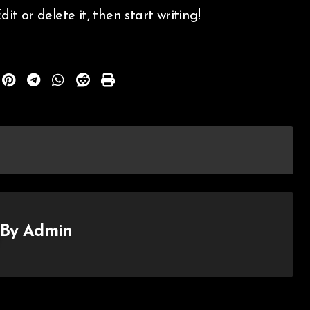
dit or delete it, then start writing!
By
Admin