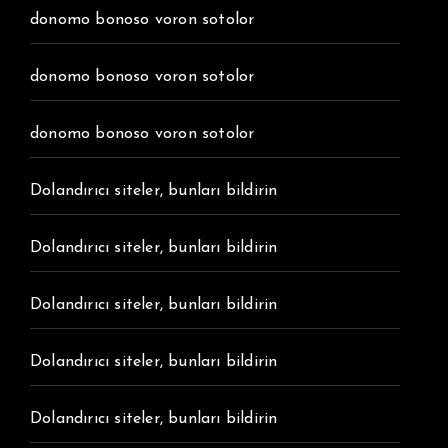
donomo bonoso voron sotolor
donomo bonoso voron sotolor
donomo bonoso voron sotolor
Dolandırıcı siteler, bunları bildirin
Dolandırıcı siteler, bunları bildirin
Dolandırıcı siteler, bunları bildirin
Dolandırıcı siteler, bunları bildirin
Dolandırıcı siteler, bunları bildirin