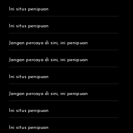
Ini situs penipuan
Ini situs penipuan
Jangan percaya di sini, ini penipuan
Jangan percaya di sini, ini penipuan
Ini situs penipuan
Jangan percaya di sini, ini penipuan
Ini situs penipuan
Ini situs penipuan