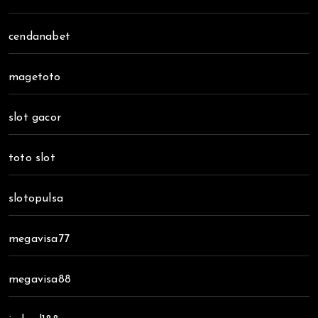
cendanabet
magetoto
slot gacor
toto slot
slotopulsa
megavisa77
megavisa88