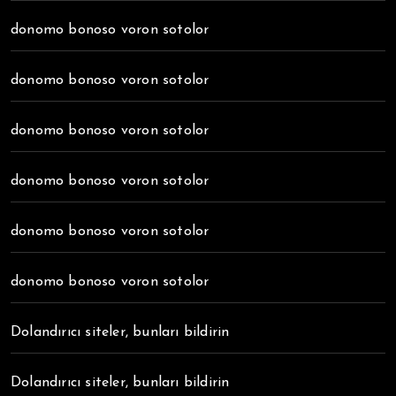
donomo bonoso voron sotolor
donomo bonoso voron sotolor
donomo bonoso voron sotolor
donomo bonoso voron sotolor
donomo bonoso voron sotolor
donomo bonoso voron sotolor
Dolandırıcı siteler, bunları bildirin
Dolandırıcı siteler, bunları bildirin