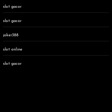
slot gacor
slot gacor
joker388
slot online
slot gacor