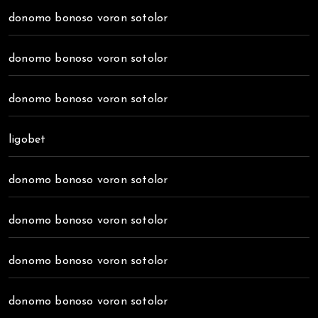
donomo bonoso voron sotolor
donomo bonoso voron sotolor
donomo bonoso voron sotolor
ligobet
donomo bonoso voron sotolor
donomo bonoso voron sotolor
donomo bonoso voron sotolor
donomo bonoso voron sotolor