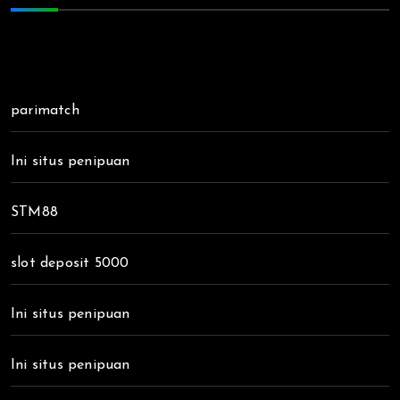
parimatch
Ini situs penipuan
STM88
slot deposit 5000
Ini situs penipuan
Ini situs penipuan