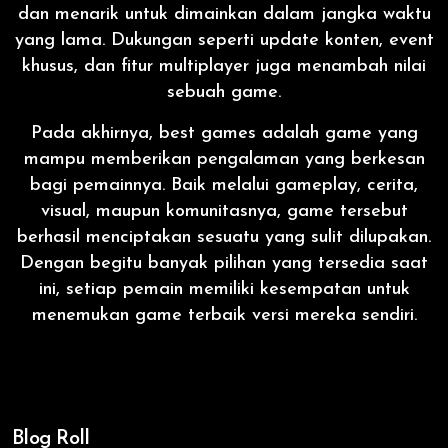
dan menarik untuk dimainkan dalam jangka waktu
yang lama. Dukungan seperti update konten, event
khusus, dan fitur multiplayer juga menambah nilai
sebuah game.
Pada akhirnya, best games adalah game yang
mampu memberikan pengalaman yang berkesan
bagi pemainnya. Baik melalui gameplay, cerita,
visual, maupun komunitasnya, game tersebut
berhasil menciptakan sesuatu yang sulit dilupakan.
Dengan begitu banyak pilihan yang tersedia saat
ini, setiap pemain memiliki kesempatan untuk
menemukan game terbaik versi mereka sendiri.
Blog Roll