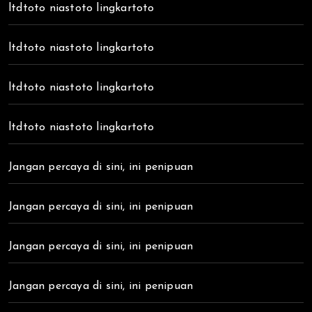
ltdtoto niastoto lingkartoto
ltdtoto niastoto lingkartoto
ltdtoto niastoto lingkartoto
ltdtoto niastoto lingkartoto
Jangan percaya di sini, ini penipuan
Jangan percaya di sini, ini penipuan
Jangan percaya di sini, ini penipuan
Jangan percaya di sini, ini penipuan