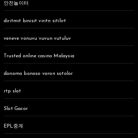
안전놀이터
diritmit binisit viritn sitilirt
veneve vonuvu vuvun vutuluv
Trusted online casino Malaysia
donomo bonoso voron sotolor
rtp slot
Slot Gacor
EPL중계