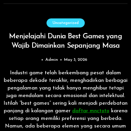
Uncategorized
Menjelajahi Dunia Best Games yang
Wajib Dimainkan Sepanjang Masa
Admin
May 3, 2026
Industri game telah berkembang pesat dalam
beberapa dekade terakhir, menghadirkan berbagai
pengalaman yang tidak hanya menghibur tetapi
juga mendalam secara emosional dan intelektual.
Istilah “best games” sering kali menjadi perdebatan
panjang di kalangan gamer
daftar mnctoto
karena
setiap orang memiliki preferensi yang berbeda.
Namun, ada beberapa elemen yang secara umum